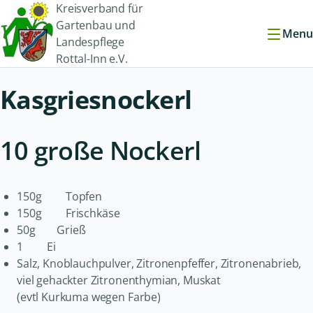
Kreisverband für
Gartenbau und
Menu
Landespflege
Rottal-Inn e.V.
Kasgriesnockerl
10 große Nockerl
150g Topfen
150g Frischkäse
50g Grieß
1 Ei
Salz, Knoblauchpulver, Zitronenpfeffer, Zitronenabrieb,
viel gehackter Zitronenthymian, Muskat
(evtl Kurkuma wegen Farbe)