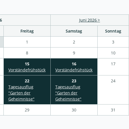
6
Juni 2026 >
Freitag
Samstag
Sonntag
1
2
3
8
9
10
15
16
17
Vorständefrühstück
Vorständefrühstück
22
23
24
Tagesausflug
Tagesausflug
"Garten der
"Garten der
Geheimnisse"
Geheimnisse"
29
30
31