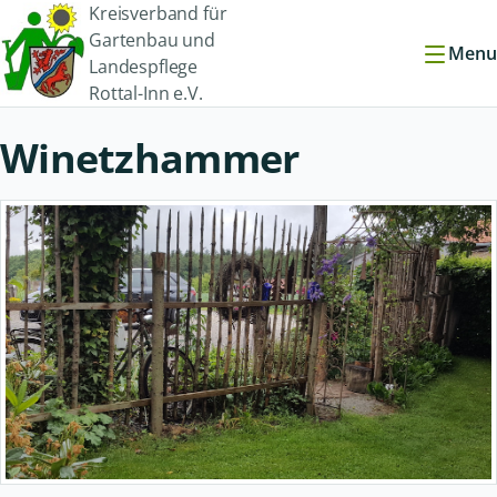
Kreisverband für
Gartenbau und
Menu
Landespflege
Rottal-Inn e.V.
Winetzhammer