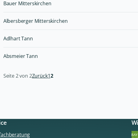
Bauer Mitterskirchen
Albersberger Mitterskirchen
Adlhart Tann
Absmeier Tann
Seite 2 von 2
Zurück
1
2
ice
Wi
sfachberatung