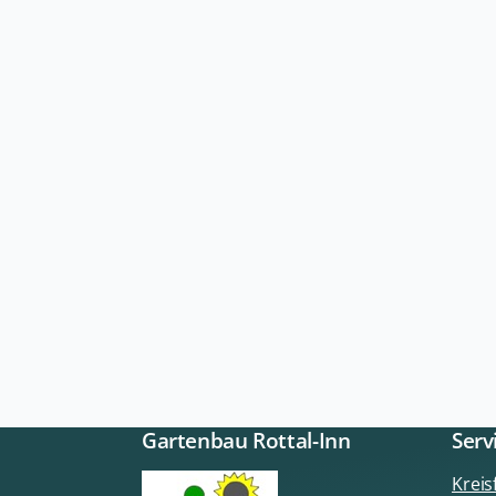
Gartenbau Rottal-Inn
Serv
Krei