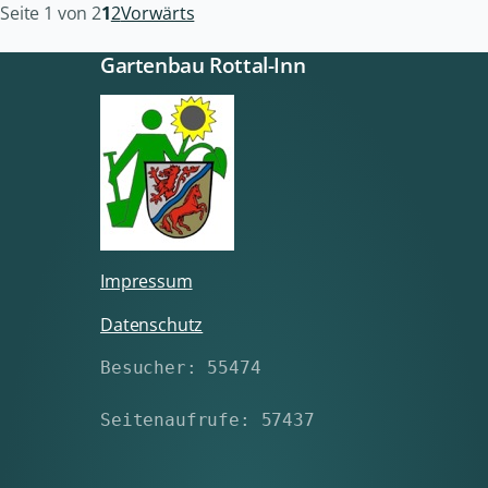
Seite 1 von 2
1
2
Vorwärts
Gartenbau Rottal-Inn
Impressum
Datenschutz
Besucher: 55474
Seitenaufrufe: 57437