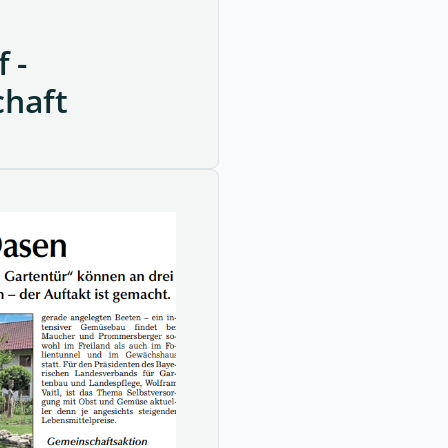
 -
chaft