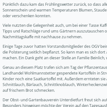
Pünktlich dazu kam das Frühlingswetter zurück, so dass all
Sonnenschein und warmen Temperaturen Blumen, Stauden,
oder verschenken konnten.
Viele nutzten die Gelegenheit auch, um bei einer Tasse K
Tipps und Ratschläge rund ums Gärtnern auszutauschen ode
Nachmittagskaffe mit nachhause zu nehmen.
Einige Tage zuvor hatten Vorstandsmitglieder des OGV bei
die Polsterung seitlich bepflanzt. So kann man es sich dor
machen. Ein Dank geht an dieser Stelle an Familie Beinlich,
Genau an diesem Platz trafen sich am Tag der Pflanzenta
Landhandel Wohlmannstetter gespendete Kartoffeln in St
Kinder noch eine Saatkartoffel mit. Außerdem ernteten s
Schnittlauch, Bärlauch, Schnittknoblauch, Winterheckenzwi
auf frischem Brot schmecken.
Der Obst- und Gartenbauverein Unterdietfurt freut sich auf
Besonders hinweisen möchte der Verein auf den Tagesausf