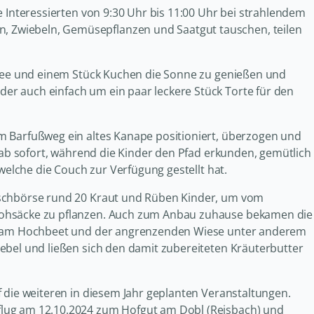
e Interessierten von 9:30 Uhr bis 11:00 Uhr bei strahlendem
 Zwiebeln, Gemüsepflanzen und Saatgut tauschen, teilen
affee und einem Stück Kuchen die Sonne zu genießen und
r auch einfach um ein paar leckere Stück Torte für den
m Barfußweg ein altes Kanape positioniert, überzogen und
t ab sofort, während die Kinder den Pfad erkunden, gemütlich
 welche die Couch zur Verfügung gestellt hat.
uschbörse rund 20 Kraut und Rüben Kinder, um vom
rohsäcke zu pflanzen. Auch zum Anbau zuhause bekamen die
ie am Hochbeet und der angrenzenden Wiese unter anderem
ebel und ließen sich den damit zubereiteten Kräuterbutter
 die weiteren in diesem Jahr geplanten Veranstaltungen.
lug am 12.10.2024 zum Hofgut am Dobl (Reisbach) und