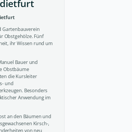
dietfurt
ietfurt
nd Gartenbauverein
ür Obstgehölze. Fünf
eit, ihr Wissen rund um
Manuel Bauer und
ene Obstbäume
en die Kursleiter
s- und
Werkzeugen. Besonders
aktischer Anwendung im
lbst an den Bäumen und
sgewachsenen Kirsch-,
nderheiten von neu