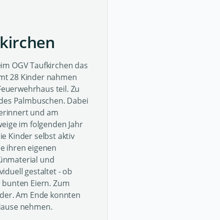
kirchen
eim OGV Taufkirchen das
amt 28 Kinder nahmen
euerwehrhaus teil. Zu
g des Palmbuschen. Dabei
 erinnert und am
weige im folgenden Jahr
 Kinder selbst aktiv
e ihren eigenen
ünmaterial und
duell gestaltet - ob
r bunten Eiern. Zum
änder. Am Ende konnten
 Hause nehmen.