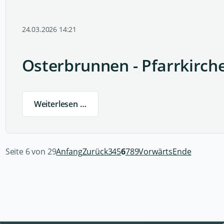
24.03.2026 14:21
Osterbrunnen - Pfarrkirch
Weiterlesen …
Seite 6 von 29
Anfang
Zurück
3
4
5
6
7
8
9
Vorwärts
Ende