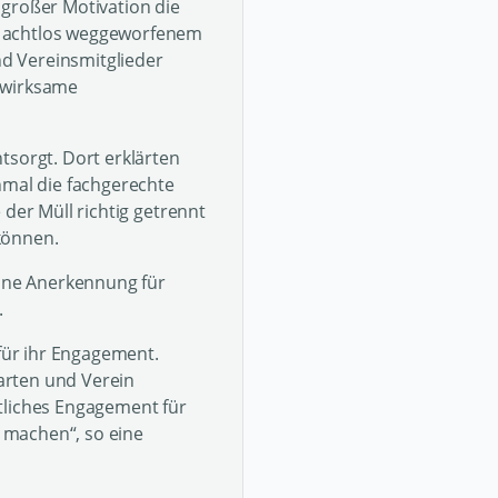
 großer Motivation die
n achtlos weggeworfenem
nd Vereinsmitglieder
 wirksame
tsorgt. Dort erklärten
nmal die fachgerechte
 der Müll richtig getrennt
können.
eine Anerkennung für
.
 für ihr Engagement.
arten und Verein
tliches Engagement für
 machen“, so eine