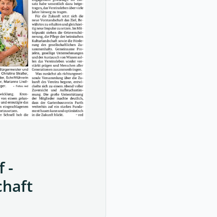
 -
chaft