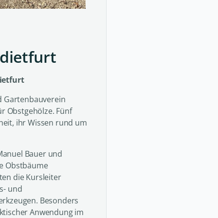
dietfurt
ietfurt
nd Gartenbauverein
ür Obstgehölze. Fünf
eit, ihr Wissen rund um
Manuel Bauer und
ene Obstbäume
en die Kursleiter
s- und
Werkzeugen. Besonders
aktischer Anwendung im