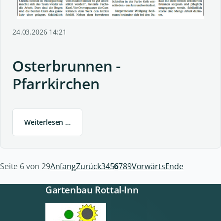
24.03.2026 14:21
Osterbrunnen -
Pfarrkirchen
Weiterlesen …
Seite 6 von 29
Anfang
Zurück
3
4
5
6
7
8
9
Vorwärts
Ende
Gartenbau Rottal-Inn