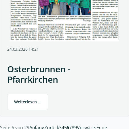
24.03.2026 14:21
Osterbrunnen -
Pfarrkirchen
Weiterlesen …
Seite 6 von 29
Anfang
Zurück
3
4
5
6
7
8
9
Vorwärts
Ende