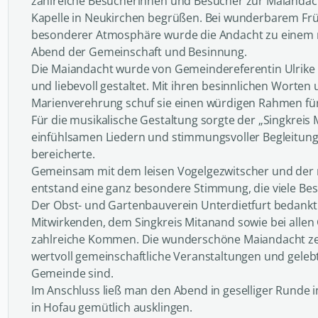
zahlreiche Besucherinnen und Besucher zur Maiandacht
Kapelle in Neukirchen begrüßen. Bei wunderbarem Frü
besonderer Atmosphäre wurde die Andacht zu einem
Abend der Gemeinschaft und Besinnung.
Die Maiandacht wurde von Gemeindereferentin Ulrike 
und liebevoll gestaltet. Mit ihren besinnlichen Worte
Marienverehrung schuf sie einen würdigen Rahmen für 
Für die musikalische Gestaltung sorgte der „Singkreis 
einfühlsamen Liedern und stimmungsvoller Begleitung 
bereicherte.
Gemeinsam mit dem leisen Vogelgezwitscher und de
entstand eine ganz besondere Stimmung, die viele Bes
Der Obst- und Gartenbauverein Unterdietfurt bedankt s
Mitwirkenden, dem Singkreis Mitanand sowie bei allen
zahlreiche Kommen. Die wunderschöne Maiandacht zei
wertvoll gemeinschaftliche Veranstaltungen und gelebt
Gemeinde sind.
Im Anschluss ließ man den Abend in geselliger Rund
in Hofau gemütlich ausklingen.