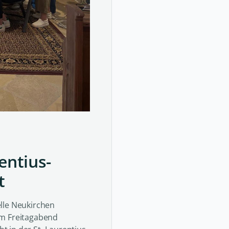
entius-
t
lle Neukirchen
am Freitagabend