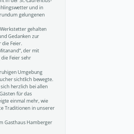
 in der St.-Laurentius-
hlingswetter und in
 rundum gelungenen
Werkstetter gehalten
n und Gedanken zur
die Feier.
Mitanand“, der mit
die Feier sehr
r ruhigen Umgebung
ucher sichtlich bewegte.
ich herzlich bei allen
 Gästen für das
gte einmal mehr, wie
e Traditionen in unserer
e im Gasthaus Hamberger