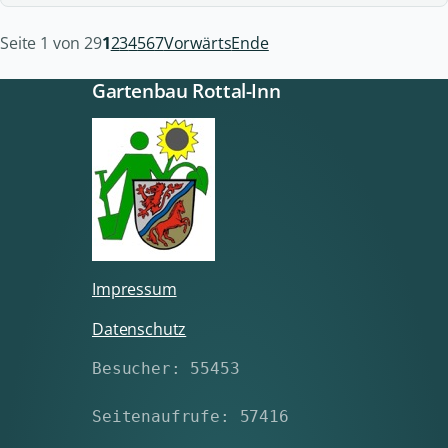
Seite 1 von 29
1
2
3
4
5
6
7
Vorwärts
Ende
Gartenbau Rottal-Inn
Impressum
Datenschutz
Besucher: 55453
Seitenaufrufe: 57416