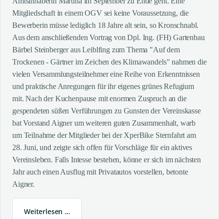
Amtsinhaberin Martina im September zu Ende geht. Eine
Mitgliedschaft in einem OGV sei keine Voraussetzung, die
Bewerberin müsse lediglich 18 Jahre alt sein, so Kronschnabl.
Aus dem anschließenden Vortrag von Dpl. Ing. (FH) Gartenbau
Bärbel Steinberger aus Leiblfing zum Thema "Auf dem
Trockenen - Gärtner im Zeichen des Klimawandels" nahmen die
vielen Versammlungsteilnehmer eine Reihe von Erkenntnissen
und praktische Anregungen für ihr eigenes grünes Refugium
mit. Nach der Kuchenpause mit enormen Zuspruch an die
gespendeten süßen Verführungen zu Gunsten der Vereinskasse
bat Vorstand Aigner um weiteren guten Zusammenhalt, warb
um Teilnahme der Mitglieder bei der XperBike Sternfahrt am
28. Juni, und zeigte sich offen für Vorschläge für ein aktives
Vereinsleben. Falls Intesse bestehen, könne er sich im nächsten
Jahr auch einen Ausflug mit Privatautos vorstellen, betonte
Aigner.
Weiterlesen …