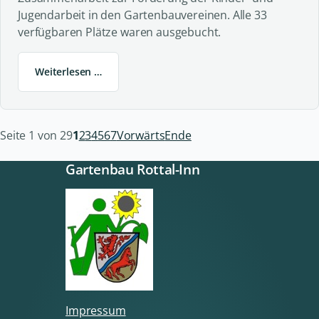
Jugendarbeit in den Gartenbauvereinen. Alle 33
verfügbaren Plätze waren ausgebucht.
Weiterlesen …
Seite 1 von 29
1
2
3
4
5
6
7
Vorwärts
Ende
Gartenbau Rottal-Inn
Impressum