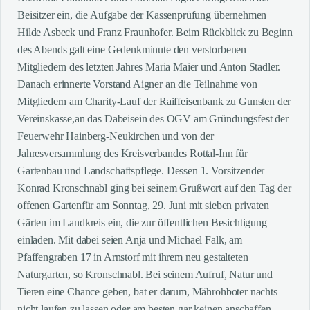
Beisitzer ein, die Aufgabe der Kassenprüfung übernehmen
Hilde Asbeck und Franz Fraunhofer. Beim Rückblick zu Beginn
des Abends galt eine Gedenkminute den verstorbenen
Mitgliedern des letzten Jahres Maria Maier und Anton Stadler.
Danach erinnerte Vorstand Aigner an die Teilnahme von
Mitgliedern am Charity-Lauf der Raiffeisenbank zu Gunsten der
Vereinskasse,an das Dabeisein des OGV am Gründungsfest der
Feuerwehr Hainberg-Neukirchen und von der
Jahresversammlung des Kreisverbandes Rottal-Inn für
Gartenbau und Landschaftspflege. Dessen 1. Vorsitzender
Konrad Kronschnabl ging bei seinem Grußwort auf den Tag der
offenen Gartenfür am Sonntag, 29. Juni mit sieben privaten
Gärten im Landkreis ein, die zur öffentlichen Besichtigung
einladen. Mit dabei seien Anja und Michael Falk, am
Pfaffengraben 17 in Arnstorf mit ihrem neu gestalteten
Naturgarten, so Kronschnabl. Bei seinem Aufruf, Natur und
Tieren eine Chance geben, bat er darum, Mährohboter nachts
nicht laufen zu lassen oder am besten gar keinen anschaffen.