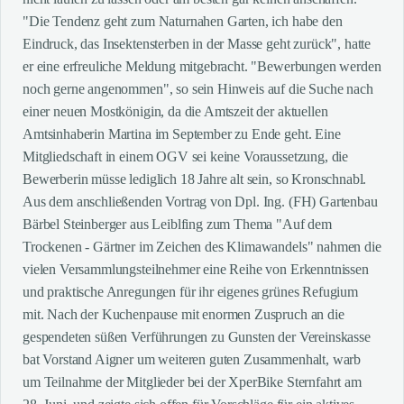
"Die Tendenz geht zum Naturnahen Garten, ich habe den
Eindruck, das Insektensterben in der Masse geht zurück", hatte
er eine erfreuliche Meldung mitgebracht. "Bewerbungen werden
noch gerne angenommen", so sein Hinweis auf die Suche nach
einer neuen Mostkönigin, da die Amtszeit der aktuellen
Amtsinhaberin Martina im September zu Ende geht. Eine
Mitgliedschaft in einem OGV sei keine Voraussetzung, die
Bewerberin müsse lediglich 18 Jahre alt sein, so Kronschnabl.
Aus dem anschließenden Vortrag von Dpl. Ing. (FH) Gartenbau
Bärbel Steinberger aus Leiblfing zum Thema "Auf dem
Trockenen - Gärtner im Zeichen des Klimawandels" nahmen die
vielen Versammlungsteilnehmer eine Reihe von Erkenntnissen
und praktische Anregungen für ihr eigenes grünes Refugium
mit. Nach der Kuchenpause mit enormen Zuspruch an die
gespendeten süßen Verführungen zu Gunsten der Vereinskasse
bat Vorstand Aigner um weiteren guten Zusammenhalt, warb
um Teilnahme der Mitglieder bei der XperBike Sternfahrt am