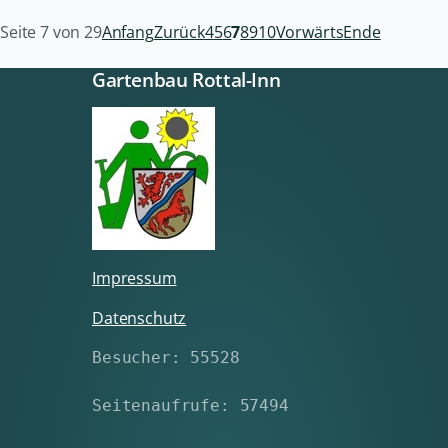
Seite 7 von 29
Anfang
Zurück
4
5
6
7
8
9
10
Vorwärts
Ende
Gartenbau Rottal-Inn
Impressum
Datenschutz
Besucher: 55528
Seitenaufrufe: 57494