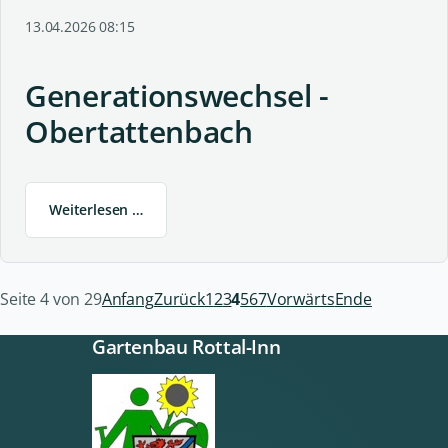
13.04.2026 08:15
Generationswechsel -
Obertattenbach
Weiterlesen …
Seite 4 von 29
Anfang
Zurück
1
2
3
4
5
6
7
Vorwärts
Ende
Gartenbau Rottal-Inn