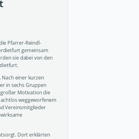
t
ie Pfarrer-Reindl-
erdietfurt gemeinsam
urden sie dabei von den
ietfurt.
 Nach einer kurzen
er in sechs Gruppen
 großer Motivation die
n achtlos weggeworfenem
und Vereinsmitglieder
e wirksame
tsorgt. Dort erklärten