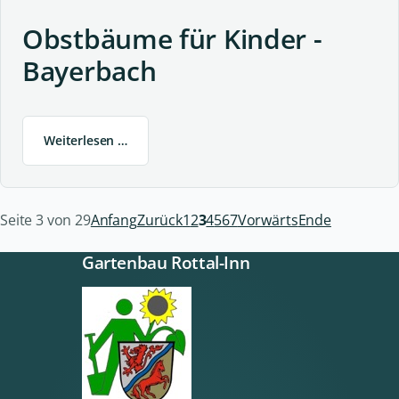
Obstbäume für Kinder -
Bayerbach
Weiterlesen …
Seite 3 von 29
Anfang
Zurück
1
2
3
4
5
6
7
Vorwärts
Ende
Gartenbau Rottal-Inn