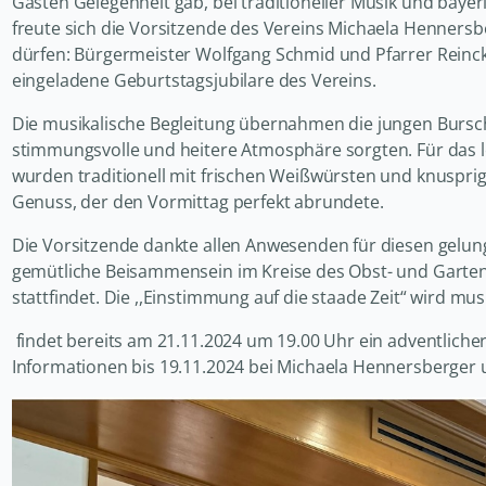
Gästen Gelegenheit gab, bei traditioneller Musik und b
freute sich die Vorsitzende des Vereins Michaela Henners
dürfen: Bürgermeister Wolfgang Schmid und Pfarrer Reinck
eingeladene Geburtstagsjubilare des Vereins.
Die musikalische Begleitung übernahmen die jungen Bursche
stimmungsvolle und heitere Atmosphäre sorgten. Für das le
wurden traditionell mit frischen Weißwürsten und knuspr
Genuss, der den Vormittag perfekt abrundete.
Die Vorsitzende dankte allen Anwesenden für diesen gelun
gemütliche Beisammensein im Kreise des Obst- und Garten
stattfindet. Die ,,Einstimmung auf die staade Zeit“ wird mu
findet bereits am 21.11.2024 um 19.00 Uhr ein adventlich
Informationen bis 19.11.2024 bei Michaela Hennersberger