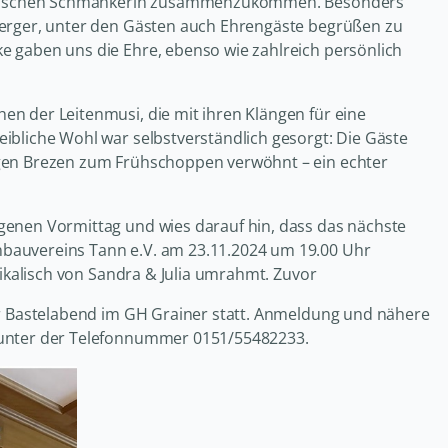
ayerischen Schmankerln zusammenzukommen. Besonders
berger, unter den Gästen auch Ehrengäste begrüßen zu
e gaben uns die Ehre, ebenso wie zahlreich persönlich
n der Leitenmusi, die mit ihren Klängen für eine
ibliche Wohl war selbstverständlich gesorgt: Die Gäste
igen Brezen zum Frühschoppen verwöhnt – ein echter
genen Vormittag und wies darauf hin, dass das nächste
bauvereins Tann e.V. am 23.11.2024 um 19.00 Uhr
sikalisch von Sandra & Julia umrahmt. Zuvor
er Bastelabend im GH Grainer statt. Anmeldung und nähere
 unter der Telefonnummer 0151/55482233.