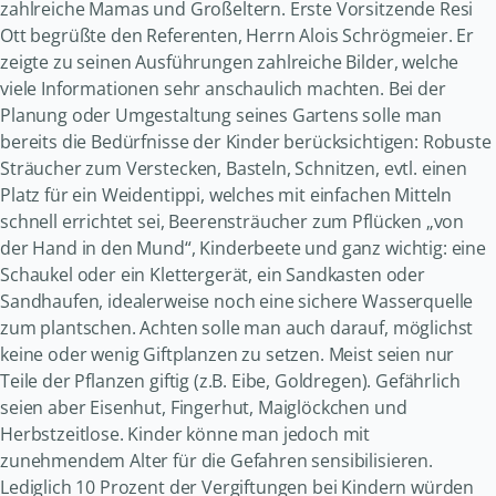
zahlreiche Mamas und Großeltern. Erste Vorsitzende Resi
Ott begrüßte den Referenten, Herrn Alois Schrögmeier. Er
zeigte zu seinen Ausführungen zahlreiche Bilder, welche
viele Informationen sehr anschaulich machten. Bei der
Planung oder Umgestaltung seines Gartens solle man
bereits die Bedürfnisse der Kinder berücksichtigen: Robuste
Sträucher zum Verstecken, Basteln, Schnitzen, evtl. einen
Platz für ein Weidentippi, welches mit einfachen Mitteln
schnell errichtet sei, Beerensträucher zum Pflücken „von
der Hand in den Mund“, Kinderbeete und ganz wichtig: eine
Schaukel oder ein Klettergerät, ein Sandkasten oder
Sandhaufen, idealerweise noch eine sichere Wasserquelle
zum plantschen. Achten solle man auch darauf, möglichst
keine oder wenig Giftplanzen zu setzen. Meist seien nur
Teile der Pflanzen giftig (z.B. Eibe, Goldregen). Gefährlich
seien aber Eisenhut, Fingerhut, Maiglöckchen und
Herbstzeitlose. Kinder könne man jedoch mit
zunehmendem Alter für die Gefahren sensibilisieren.
Lediglich 10 Prozent der Vergiftungen bei Kindern würden