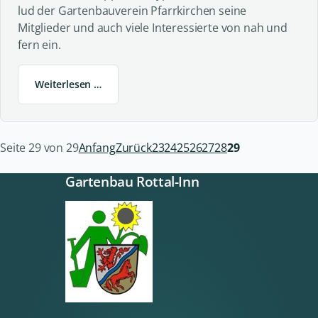
lud der Gartenbauverein Pfarrkirchen seine
Mitglieder und auch viele Interessierte von nah und
fern ein.
Weiterlesen …
Seite 29 von 29
Anfang
Zurück
23
24
25
26
27
28
29
Gartenbau Rottal-Inn