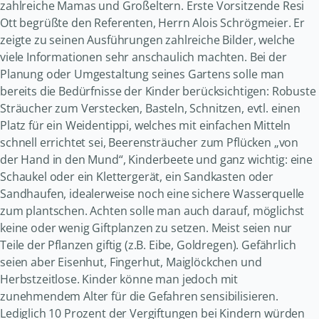
zahlreiche Mamas und Großeltern. Erste Vorsitzende Resi
Ott begrüßte den Referenten, Herrn Alois Schrögmeier. Er
zeigte zu seinen Ausführungen zahlreiche Bilder, welche
viele Informationen sehr anschaulich machten. Bei der
Planung oder Umgestaltung seines Gartens solle man
bereits die Bedürfnisse der Kinder berücksichtigen: Robuste
Sträucher zum Verstecken, Basteln, Schnitzen, evtl. einen
Platz für ein Weidentippi, welches mit einfachen Mitteln
schnell errichtet sei, Beerensträucher zum Pflücken „von
der Hand in den Mund“, Kinderbeete und ganz wichtig: eine
Schaukel oder ein Klettergerät, ein Sandkasten oder
Sandhaufen, idealerweise noch eine sichere Wasserquelle
zum plantschen. Achten solle man auch darauf, möglichst
keine oder wenig Giftplanzen zu setzen. Meist seien nur
Teile der Pflanzen giftig (z.B. Eibe, Goldregen). Gefährlich
seien aber Eisenhut, Fingerhut, Maiglöckchen und
Herbstzeitlose. Kinder könne man jedoch mit
zunehmendem Alter für die Gefahren sensibilisieren.
Lediglich 10 Prozent der Vergiftungen bei Kindern würden