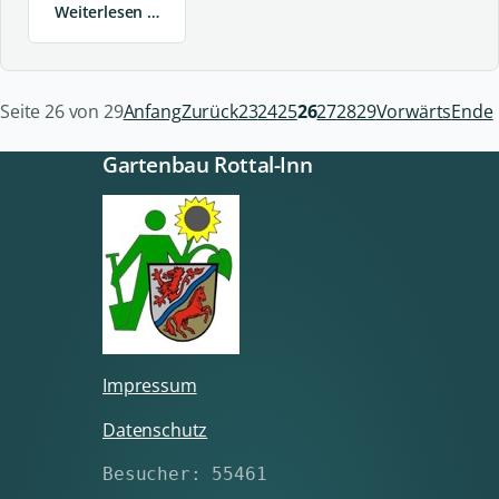
Weiterlesen …
Seite 26 von 29
Anfang
Zurück
23
24
25
26
27
28
29
Vorwärts
Ende
Gartenbau Rottal-Inn
Impressum
Datenschutz
Besucher: 55461