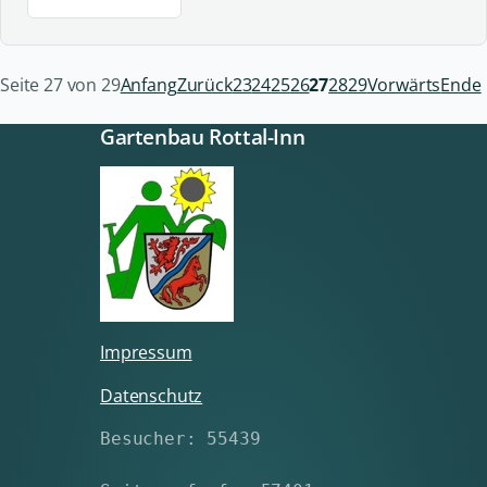
Seite 27 von 29
Anfang
Zurück
23
24
25
26
27
28
29
Vorwärts
Ende
Gartenbau Rottal-Inn
Impressum
Datenschutz
Besucher: 55439