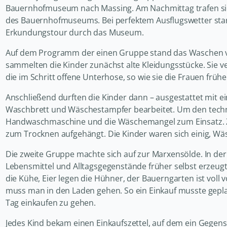
Bauernhofmuseum nach Massing. Am Nachmittag trafen sic
des Bauernhofmuseums. Bei perfektem Ausflugswetter start
Erkundungstour durch das Museum.
Auf dem Programm der einen Gruppe stand das Waschen vo
sammelten die Kinder zunächst alte Kleidungsstücke. Sie 
die im Schritt offene Unterhose, so wie sie die Frauen frühe
Anschließend durften die Kinder dann – ausgestattet mit e
Waschbrett und Wäschestampfer bearbeitet. Um den techni
Handwaschmaschine und die Wäschemangel zum Einsatz. 
zum Trocknen aufgehängt. Die Kinder waren sich einig, W
Die zweite Gruppe machte sich auf zur Marxensölde. In de
Lebensmittel und Alltagsgegenstände früher selbst erzeu
die Kühe, Eier legen die Hühner, der Bauerngarten ist vol
muss man in den Laden gehen. So ein Einkauf musste gepla
Tag einkaufen zu gehen.
Jedes Kind bekam einen Einkaufszettel, auf dem ein Gegensta