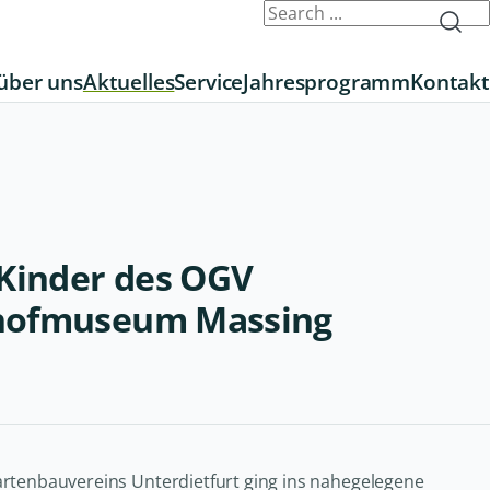
über uns
Aktuelles
Service
Jahresprogramm
Kontakt
 Kinder des OGV
hofmuseum Massing
artenbauvereins Unterdietfurt ging ins nahegelegene