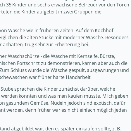
h 35 Kinder und sechs erwachsene Betreuer vor den Toren
eten die Kinder aufgeteilt in zwei Gruppen die
n Wäsche wie in früheren Zeiten. Auf dem Kochhof
verglichen die alten Stücke mit moderner Wäsche. Besonders
r anhatten, trug sehr zur Erheiterung bei.
iner Waschschürze - die Wäsche mit Kernseife, Bürste,
schen Fortschritt zu demonstrieren, kamen aber auch die
Zum Schluss wurde die Wäsche gespült, ausgewrungen und
äschewaschen war früher harte Handarbeit.
r Stube sprachen die Kinder zunächst darüber, welche
gt werden konnten und was man kaufen musste. Milch geben
l von gesundem Gemüse. Nudeln jedoch sind exotisch, dafür
nt werden, denn früher war es nicht einfach möglich jeden
nd abgebildet war, den es später einkaufen sollte, z. B.