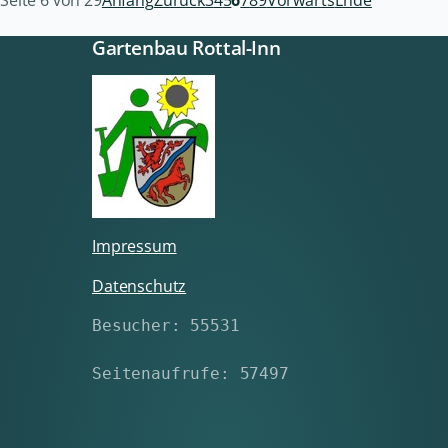
Seite 6 von 29
Anfang
Zurück
3
4
5
6
7
8
9
Vorwärts
Ende
Gartenbau Rottal-Inn
Impressum
Datenschutz
Besucher: 55531
Seitenaufrufe: 57497